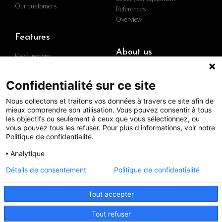
Our customers
References
Overview
Features
About us
Key functions
Implementation
Who are we
Hardware
Find us
Confidentialité sur ce site
Contact us
Nous collectons et traitons vos données à travers ce site afin de
Career
mieux comprendre son utilisation. Vous pouvez consentir à tous
The group
les objectifs ou seulement à ceux que vous sélectionnez, ou
Quality policy
vous pouvez tous les refuser. Pour plus d'informations, voir notre
Politique de confidentialité.
Analytique
Follow us
Détails de consentement
Politique de confidentialité
Tout accepter
Ce site web utilise des cookies pour améliorer votre expérience
Mentions légales
de navigation et mesurer l'audience. Cliquez sur le bouton
d'acceptation pour continuer la navigation.
Paramètres des
Tout refuser
| Legal notice