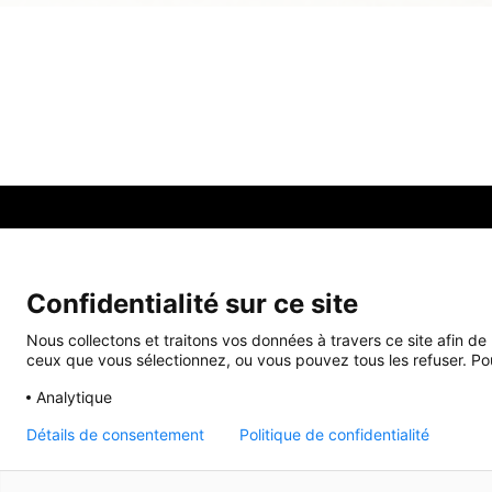
Producto
Comience con QU
Confidentialité sur ce site
Presentación
Documentación
Mantenimiento
Elegir el equipamiento
Nous collectons et traitons vos données à travers ce site afin de
ceux que vous sélectionnez, ou vous pouvez tous les refuser. Pour 
Formaciones
Referencias
Servicios
Descubrir la oferta softwa
Analytique
Nuestros usuarios
Formarse
Détails de consentement
Politique de confidentialité
Ce site web utilise des cookies pour améliorer votre expérience