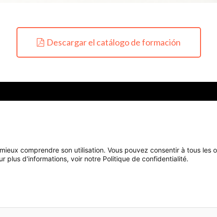
Descargar el catálogo de formación
ASAR
Características
Nosotros
Funciones clave
¿Quiénes somos?
Implementación
Encontrarnos
 mieux comprendre son utilisation. Vous pouvez consentir à tous les 
plus d'informations, voir notre Politique de confidentialité.
Hardware
Contactarnos
re
Carrera
El grupo
Política de Calidad
 de navigation et mesurer l'audience. Cliquez sur le bouton d'acceptat
Accepter
Mentions légales
| Legal notice