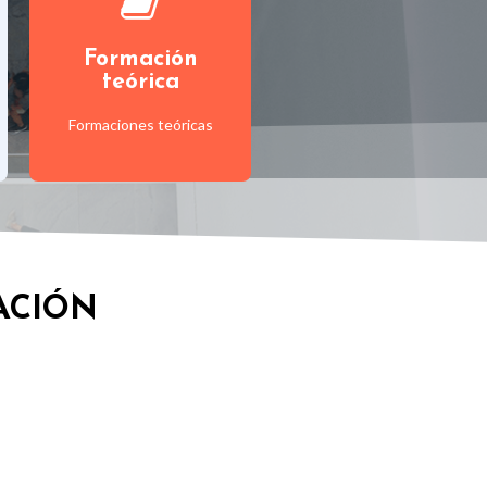
programa
Formación
Ver el
teórica
Formaciones teóricas
ACIÓN