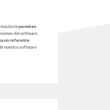
rmación le
permiten
unciones del software.
na un referente
 de nuestro software