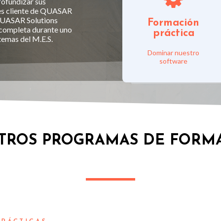
rofundizar sus
res cliente de QUASAR
 QUASAR Solutions
programa
Formación
 completa durante uno
Ver el
práctica
 temas del M.E.S.
Dominar nuestro
software
TROS PROGRAMAS DE FORM