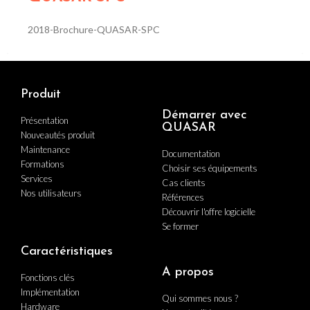
2018-Brochure-QUASAR-SPC
Produit
Démarrer avec
Présentation
QUASAR
Nouveautés produit
Maintenance
Documentation
Formations
Choisir ses équipements
Services
Cas clients
Nos utilisateurs
Références
Découvrir l'offre logicielle
Se former
Caractéristiques
A propos
Fonctions clés
Implémentation
Qui sommes nous ?
Hardware