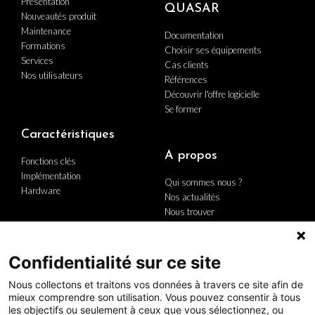
Présentation
QUASAR
Nouveautés produit
Maintenance
Documentation
Formations
Choisir ses équipements
Services
Cas clients
Nos utilisateurs
Références
Découvrir l'offre logicielle
Se former
Caractéristiques
A propos
Fonctions clés
Implémentation
Qui sommes nous ?
Hardware
Nos actualités
Nous trouver
Nous contacter
Carrière
Le groupe
Confidentialité sur ce site
Politique Qualité
Nous collectons et traitons vos données à travers ce site afin de
mieux comprendre son utilisation. Vous pouvez consentir à tous
les objectifs ou seulement à ceux que vous sélectionnez, ou