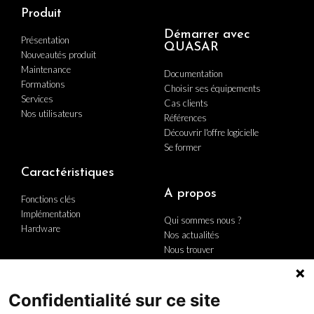
Produit
Démarrer avec
Présentation
QUASAR
Nouveautés produit
Maintenance
Documentation
Formations
Choisir ses équipements
Services
Cas clients
Nos utilisateurs
Références
Découvrir l'offre logicielle
Se former
Caractéristiques
A propos
Fonctions clés
Implémentation
Qui sommes nous ?
Hardware
Nos actualités
Nous trouver
Nous contacter
Carrière
Le groupe
Confidentialité sur ce site
Politique Qualité