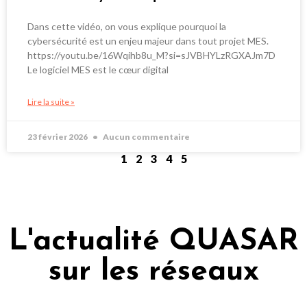
Dans cette vidéo, on vous explique pourquoi la
cybersécurité est un enjeu majeur dans tout projet MES.
https://youtu.be/16Wqihb8u_M?si=sJVBHYLzRGXAJm7D
Le logiciel MES est le cœur digital
Lire la suite »
23 février 2026
Aucun commentaire
1
2
3
4
5
L'actualité QUASAR
sur les réseaux