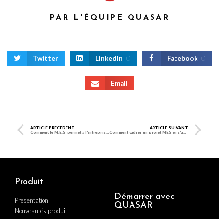
PAR L'ÉQUIPE QUASAR
Twitter
LinkedIn
0
Facebook
0
Email
ARTICLE PRÉCÉDENT
ARTICLE SUIVANT
Comment le M.E.S. permet à l’entreprise Perrotton de mieux piloter ses ateliers de production
Comment cadrer un projet MES en s’appuyant sur la norme ISA 95 ?
Produit
Démarrer avec
Présentation
QUASAR
Nouveautés produit