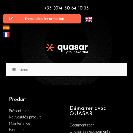
+33 (0)4 50 64 10 33
Demande d'information
Menu
Produit
Démarrer avec
Présentation
QUASAR
Nouveautés produit
Maintenance
Documentation
Formations
Choisir ses équipements