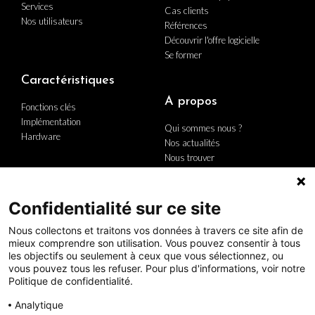
Services
Cas clients
Nos utilisateurs
Références
Découvrir l'offre logicielle
Se former
Caractéristiques
A propos
Fonctions clés
Implémentation
Qui sommes nous ?
Hardware
Nos actualités
Nous trouver
Nous contacter
Carrière
Le groupe
Confidentialité sur ce site
Politique Qualité
Nous collectons et traitons vos données à travers ce site afin de
mieux comprendre son utilisation. Vous pouvez consentir à tous
les objectifs ou seulement à ceux que vous sélectionnez, ou
vous pouvez tous les refuser. Pour plus d'informations, voir notre
Politique de confidentialité.
Analytique