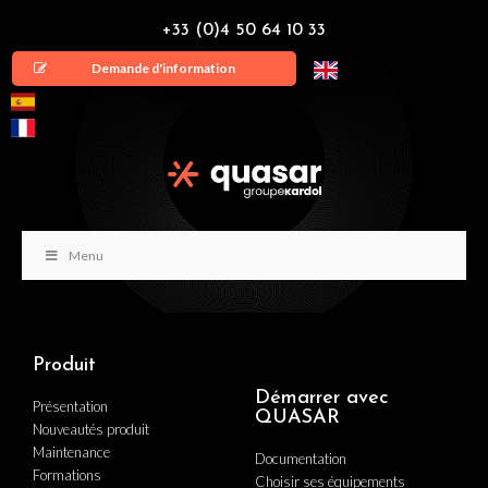
+33 (0)4 50 64 10 33
Demande d'information
Menu
Produit
Démarrer avec
Présentation
QUASAR
Nouveautés produit
Maintenance
Documentation
Formations
Choisir ses équipements