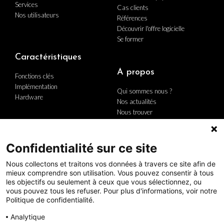
Services
Cas clients
Nos utilisateurs
Références
Découvrir l'offre logicielle
Se former
Caractéristiques
A propos
Fonctions clés
Implémentation
Qui sommes nous ?
Hardware
Nos actualités
Nous trouver
Nous contacter
Carrière
Le groupe
Confidentialité sur ce site
Politique Qualité
Nous collectons et traitons vos données à travers ce site afin de
mieux comprendre son utilisation. Vous pouvez consentir à tous
les objectifs ou seulement à ceux que vous sélectionnez, ou
vous pouvez tous les refuser. Pour plus d'informations, voir notre
Politique de confidentialité.
Analytique