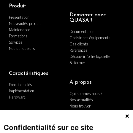
Produit
Démarrer avec
Présentation
QUASAR
Nouveautés produit
Maintenance
Documentation
Formations
Choisir ses équipements
Services
Cas clients
Nos utilisateurs
Références
Découvrir l'offre logicielle
Se former
Caractéristiques
A propos
Fonctions clés
Implémentation
Qui sommes nous ?
Hardware
Nos actualités
Nous trouver
Nous contacter
Carrière
Le groupe
Confidentialité sur ce site
Politique Qualité