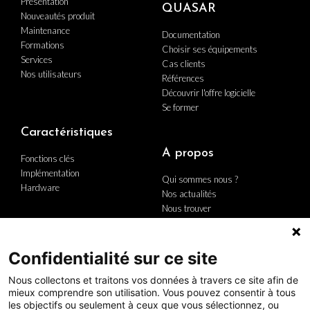
Présentation
QUASAR
Nouveautés produit
Maintenance
Documentation
Formations
Choisir ses équipements
Services
Cas clients
Nos utilisateurs
Références
Découvrir l'offre logicielle
Se former
Caractéristiques
A propos
Fonctions clés
Implémentation
Qui sommes nous ?
Hardware
Nos actualités
Nous trouver
Nous contacter
Carrière
Le groupe
Confidentialité sur ce site
Politique Qualité
Nous collectons et traitons vos données à travers ce site afin de
mieux comprendre son utilisation. Vous pouvez consentir à tous
les objectifs ou seulement à ceux que vous sélectionnez, ou