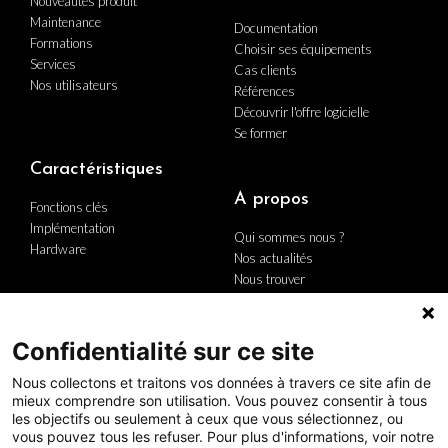
Nouveautés produit
Maintenance
Documentation
Formations
Choisir ses équipements
Services
Cas clients
Nos utilisateurs
Références
Découvrir l'offre logicielle
Se former
Caractéristiques
A propos
Fonctions clés
Implémentation
Qui sommes nous ?
Hardware
Nos actualités
Nous trouver
Nous contacter
Carrière
Le groupe
Confidentialité sur ce site
Politique Qualité
Nous collectons et traitons vos données à travers ce site afin de
mieux comprendre son utilisation. Vous pouvez consentir à tous
les objectifs ou seulement à ceux que vous sélectionnez, ou
vous pouvez tous les refuser. Pour plus d'informations, voir notre