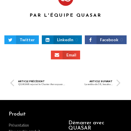
PAR L'ÉQUIPE QUASAR
Twitter
LinkedIn
0
Facebook
0
Email
ARTICLE PRÉCÉDENT
ARTICLE SUIVANT
QUASAR rejoint le Cluster Aerospace Rhône-Alpes
La méthode 5S, kesako…
Produit
Démarrer avec
Présentation
QUASAR